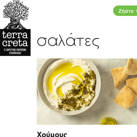
Ζήστε τ
/
/
Αρχική
Συνταγές
Ελληνική & Μεσογειακή Κο
σαλάτες
Χούμους