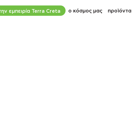
ο κόσμος μας
προϊόντα
ην εμπειρία Terra Creta
/
υζίνα
Σαλάτες